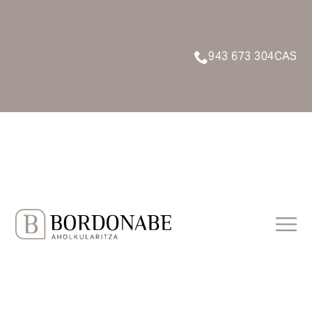
943 673 304
CAS