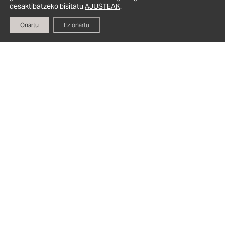
desaktibatzeko bisitatu
AJUSTEAK
.
Onartu
Ez onartu
Zerga-plangintza
Sozietateei, Pertsona Fisikoei eta Errenten
Atribuzio Erregimenei buruzko zerga-
aholkularitza espezializatuarekin laguntzen
dizugu.
Bezero bakoitzaren zerga-betebeharrak
identifikatu eta zehazten ditugu.
Zerga-erakundeen aurrean ordezkatzen
zaituztegu.