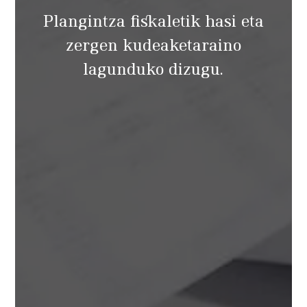
Plangintza fiskaletik hasi eta
zergen kudeaketaraino
lagunduko dizugu.