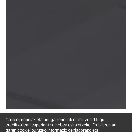
Cookie propioak eta hirugarrenenak erabiltzen ditugu
erabiltzaileari esperientzia hobea eskaintzeko. Erabiltzen ari
garen cookiei buruzko informazio gehiagorako eta